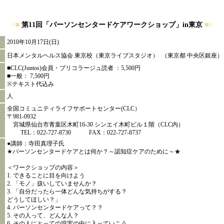
■
■
第11回「パーソンセンタードケアワークショップ」in東京
■
■
2010年10月17日(日)
日本メンタルヘルス協会 東京校（東京ライブスタジオ） （東京都 中央区銀座）
■CLC(Juntos)会員・ブリコラージュ読者 ：5,500円
■一般： 7,500円
※テキスト代込み
人
全国コミュニティライフサポートセンター(CLC）
〒981-0932
宮城県仙台市青葉区木町16-30 シンエイ木町ビル１階（CLC内）
TEL：022-727-8730 FAX：022-727-8737
●講師：寺田真理子氏
★パーソンセンタードケアとは何か？～認知症ケアのために～★
＜ワークショップの内容＞
1. できることに目を向けよう
2. 「モノ」扱いしていませんか？
3. 「自分だったら一体どんな気持ちがする？
どうしてほしい？」
4. パーソンセンタードケアって？？
5. その人って、どんな人？
6. その人にとっての現実の中に入っていこう