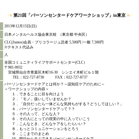
■
■
第21回「パーソンセンタードケアワークショップ」in東京
■
■
2013年12月15日(日)
日本メンタルヘルス協会東京校 （東京都 中央区）
CLC(Juntos)会員・ブリコラージュ読者 5,500円 /一般 7,500円
※テキスト代込み
人
全国コミュニティライフサポートセンター(CLC）
〒981-0932
宮城県仙台市青葉区木町16-30 シンエイ木町ビル１階
TEL：022-727-8730 FAX：022-727-8737
パーソンセンタードケアとは何か？～認知症ケアのために～
＜ワークショップの内容＞
１．できることに目を向けよう
２．「モノ」扱いしていませんか？
３．「自分だったら一体どんな気持ちがする？どうしてほしい？」
４．パーソンセンタードケアって？？
５．その人って、どんな人？
６．その人にとっての現実の中に入っていこう
７．こんなとき、どんなケアをしたらいい？
８．もっとコミュニケーションをとろう
９．ここまでのまとめ
10．明日からすぐできるパーソンセンタードケア