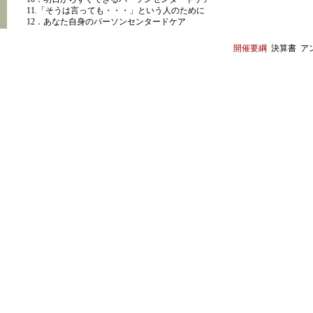
11.「そうは言っても・・・」という人のために
12．あなた自身のパーソンセンタードケア
開催要綱
決算書 ア