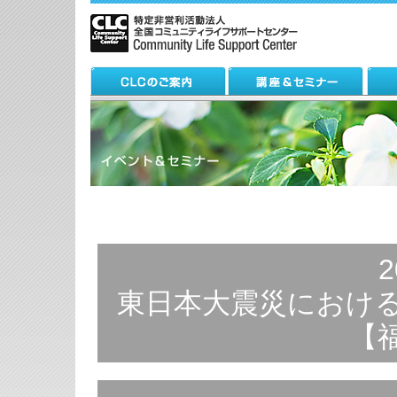
2
東日本大震災における
【