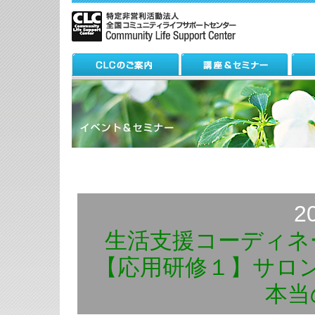
2
生活支援コーディネ
【応用研修１】サロ
本当