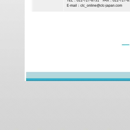
TEL：022-727-8731 FAX：022-7
E-mail：clc_online@clc-japan.com
一