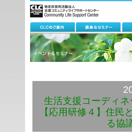
2
生活支援コーディネ
【応用研修４】住民
る協