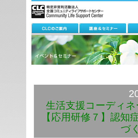
2
生活支援コーディネ
【応用研修７】認知
づ