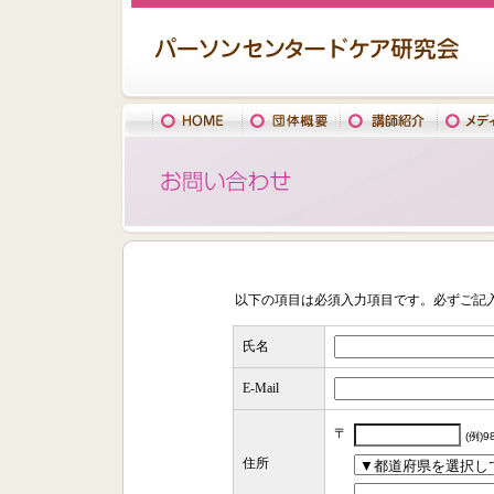
以下の項目は必須入力項目です。必ずご記
氏名
E-Mail
〒
(例)9
住所