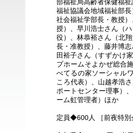
部福祉局高齢者保健福祉
福祉協議会地域福祉部長
社会福祉学部長・教授）
授）、早川浩士さん（
役）、林恭裕さん（北翔
長・准教授）、藤井博志
田裕子さん（すずかけ家
プホームそよかぜ総合施
べてるの家ソーシャル
ころ代表）、山越孝浩
ポートセンター理事）、
ーム虹管理者）ほか
定員◆600人 ［前夜特別