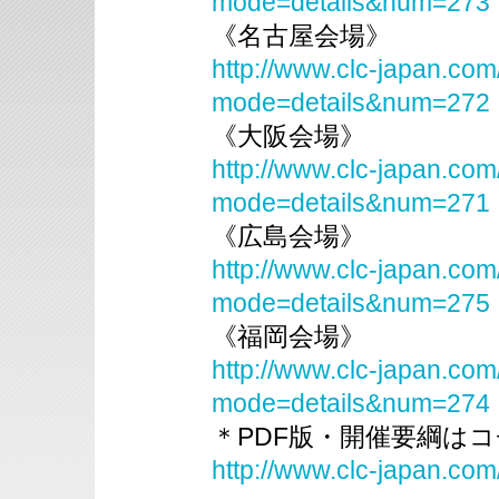
mode=details&num=273
《名古屋会場》
http://www.clc-japan.com
mode=details&num=272
《大阪会場》
http://www.clc-japan.com
mode=details&num=271
《広島会場》
http://www.clc-japan.com
mode=details&num=275
《福岡会場》
http://www.clc-japan.com
mode=details&num=274
＊PDF版・開催要綱は
http://www.clc-japan.com