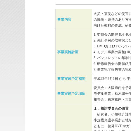
火災・震災などの災害
事業内容
の協働・連携のあり方
向けた教材の作成、研
1. 委員会の開催 8月･9
2. 先行事例の取材および
3. DVDおよびパンフレ
事業実施計画
4. モデル事業の実施(10
5. パンフレットの印刷･
6. 研修報告会の開催(2月
7. 事業完了報告書の完成
事業実施予定期間
平成22年7月1日 から 平
委員会：大阪市内を予
事業実施予定場所
モデル事業：栃木県壬
報告会：東京都内・大
１．検討委員会の設置
研究者、小規模介護事
小規模介護事業所と地
ともに、啓発DVDや