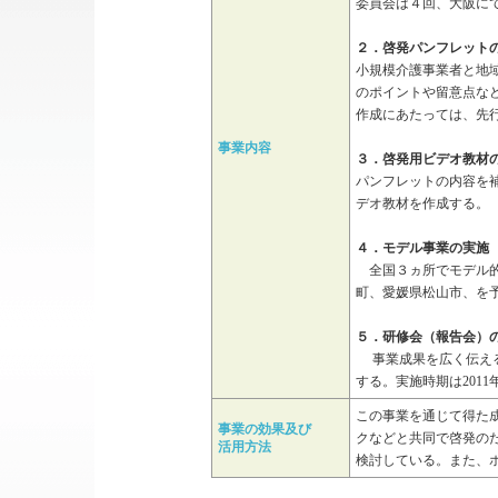
委員会は４回、大阪に
２．啓発パンフレット
小規模介護事業者と地
のポイントや留意点な
作成にあたっては、先
事業内容
３．啓発用ビデオ教材
パンフレットの内容を
デオ教材を作成する。
４．モデル事業の実施
全国３ヵ所でモデル的
町、愛媛県松山市、を
５．研修会（報告会）
事業成果を広く伝える
する。実施時期は2011
この事業を通じて得た
事業の効果及び
クなどと共同で啓発の
活用方法
検討している。また、