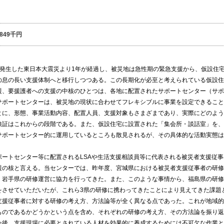
,849千円
発生した東日本大震災より1年が経過し、被災地は急性期の緊急支援から、仮設住
の息の長い支援体制へと移行しつつある。この長期化が必至と考えられている仮設住
援、要援護者への支援の中核のひとつは、各地に配置されたサポートセンター（サポ
サポートセンターは、被災地の現状に合わせてフレキシブルに事業を設定できること
とに、形態、事業活動内容、配置人員、支援対象もさまざまであり、実際にどのよう
検証はこれからの段階である。また、仮設住宅に設置された「集会所・談話室」を、
サポートセンター的に運用しているところも散見されるが、その具体的な活動実態は
ートセンター等に配置されるLSAや生活支援相談員等に代表される被災者支援従事
援の核と言える。当センターでは、昨年度、宮城県における被災者支援従事者の研修
、岩手県の研修運営に協力を行ってきた。また、このような事情から、福島県の研修
をさせていただいたが、これら3県の研修に携わってきたことにより見えてきた課題
支援従事者に対する研修の考え方、方法論等が全く異なる点であった。これが地域的
ものであるかどうかという点を含め、それぞれの研修の考え方、その方法論を振り返
今後、支援現場に必要とされている人材を効果的に養成するためには不可欠な作業と