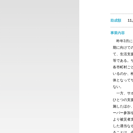
助成額
11
事業内容
昨年3月に
期に向けて
て、生活支
等である。
各市町村ご
いるのか、
体となって
ない。
一方、サポ
ひとつの支
施したほか
ーバー参加
より被災者
した適当な
ることは、