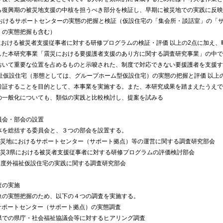
ら復興期の被災地支援の中核を担うべき部分を検証し、早期に被災地での実践に反映
におけるサポートセンターの実態の把握と検証（仮設住宅の「集会所・談話室」の「
」の実態把握も含む）
県における被災者支援従事者に対する研修プログラムの検証・評価 以上の2点に加え、
した本研究事業「震災における要援護者支援のあり方に関する調査研究事業」の中で
おいて重要な位置を占めるものと示唆された、制度で対応できない要援護者を支援す
福祉仮設住宅（形態としては、グループホーム型仮設住宅）の実態の把握と評価 以上
考証することを目的として、本事業を実施する。また、本研究成果を踏まえたうえで
の一般化についても、類似の実践と比較検討し、提案を試みる
員会・部会の設置
を総括する委員会と、３つの部会を設置する。
災地におけるサポートセンター（サポート拠点）等の運営に関する調査研究部会
災3県における被災者支援従事者に対する研修プログラムの評価検討部会
度外福祉仮設住宅の実践に関する調査研究部会
調査の実施
の実態把握のため、以下の４つの調査を実施する。
ポートセンター（サポート拠点）の実態調査
での県庁・社会福祉協議会等に対するヒアリング調査