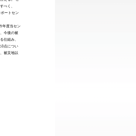
すべく、
サポートセン
昨年度当セン
、今後の被
る仕組み、
の3点につい
、被災地以