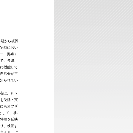
宅期から復興
宅期におい
ート拠点）
で、各県、
に機能して
自治会が主
知られてい
者は、もう
を受託・実
にもオブザ
として、県に
特性を反映
り、検証す
言える。 こ