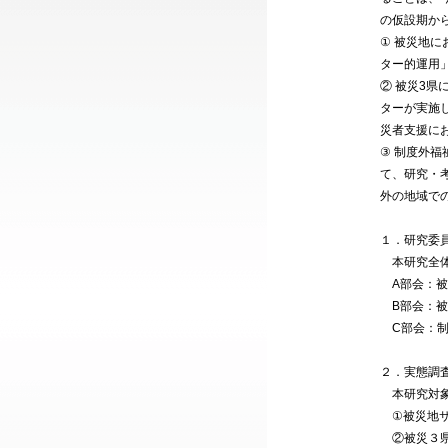
の仮設期か
① 被災地
ター的運用
② 被災3
ターが実施
災者支援に
③ 制度外
て、研究・
外の地域で
１．研究委
本研究全体
A部会：被
B部会：被
C部会：制
２．実態
本研究対象
①被災地サ
②被災３県