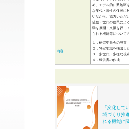
め、モデル的に数地区
な年代・属性の住民に
いながら、協力いただ
値観・世代の住民によ
動を展開・支援を行っ
られる機能等について
１．研究委員会の設置
２．特定地域を抽出し
内容
３．多世代・多様な視
４．報告書の作成
「変化して
域づくり推
れる機能に関す