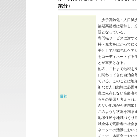
業分）
少子高齢化・人口減少
後期高齢者は増加し、
題となっている。
専門職サービスに対す
持・充実をはかってゆ
手として地域包括ケア
をコーディネートする
とが重要となる。
他方、これまで地域を
に関わってきた自治会
ている。このことは地
加など人口動態に起因
織に依存しない高齢者
目的
もその要因と考えられ
きない地域が今後増加
このような状況を踏ま
地域住民を地域づくり
域全体で高齢者の社会参
ネーターの活動におい
そこで、本研究におい