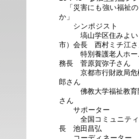
「災害にも強い福祉の
か」
シンポジスト
塙山学区住みよいま
市）会長 西村ミチ江さ
特別養護老人ホーム
務長 菅原賀弥子さん
京都市行財政局危機
郎さん
佛教大学福祉教育開
さん
サポーター
全国コミュニティラ
長 池田昌弘
コーディネーター