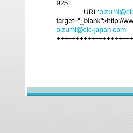
9251
URL:
oizumi@cl
target="_blank">http://
oizumi@clc-japan.com
+++++++++++++++++++