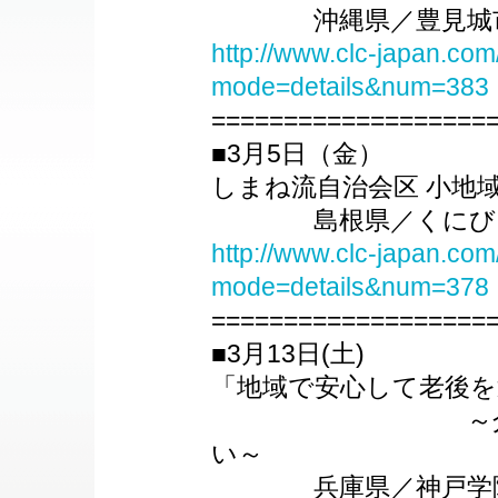
沖縄県／豊見城市
http://www.clc-japan.com
mode=details&num=383
===================
■3月5日（金）
しまね流自治会区 小地
島根県／くにびき
http://www.clc-japan.com
mode=details&num=378
===================
■3月13日(土)
「地域で安心して老後
～介護保険の
い～
兵庫県／神戸学院