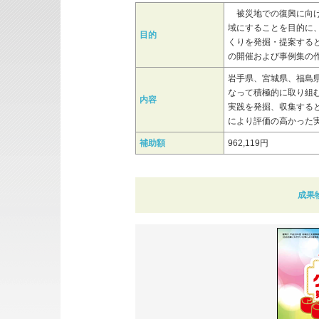
被災地での復興に向け
域にすることを目的に
目的
くりを発掘・提案する
の開催および事例集の
岩手県、宮城県、福島
なって積極的に取り組
内容
実践を発掘、収集する
により評価の高かった
補助額
962,119円
成果