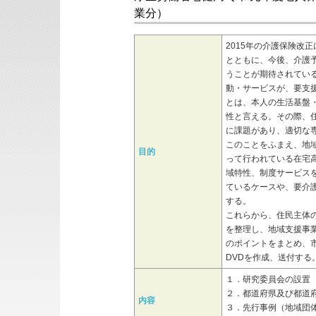
業分）
2015年の介護保険改
とともに、今後、介護
うことが期待されてい
動・サービスが、要支
とは、本人の生活基盤
性と言える。その際、
に課題があり、適切な
このことをふまえ、地
目的
って行われている在宅
域特性、制度サービス
ているケースや、要介
する。
これらから、住民主体
を整理し、地域支援事
のポイントをまとめ、
DVDを作成、送付する
１．研究委員会の設置
２．都道府県及び都道
内容
３．先行事例（地域団