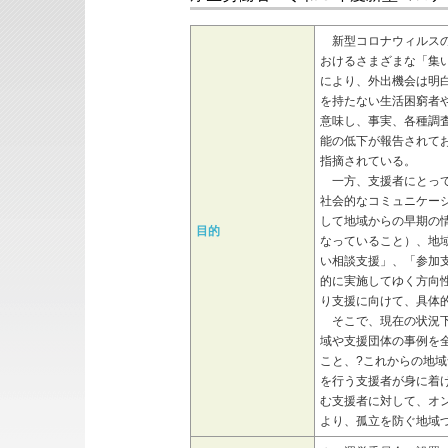
新型コロナウィルスの
おけるさまざまな「集
により、外出機会は明
を持たない生活困窮者
意味し、事実、各種調
能の低下が報告されて
指摘されている。
一方、支援者にとって
社会的なコミュニケー
して地域からの早期の
目的
なっていること）、地
い相談支援」、「参加
的に実施してゆく方向
り支援に向けて、具体
そこで、現在の状況下
域や支援団体の事例を
こと、?これからの地
を行う支援者が身に着
む支援者に対して、オ
より、孤立を防ぐ地域