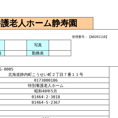
養護老人ホーム静寿園
管理番号：【A0201110】
写真
籍
勤務表
0005
北海道静内町こうせい町２丁目７番１１号
0173800186
特別養護老人ホーム
昭和
48
年
5
月
01464-2-3018
01464-5-2367