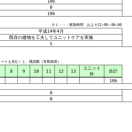
106
0
106
※１・・・夜勤時間 およそ22:00～06:00
平成
14
年
4
月
既存の建物を工夫してユニットケアを実施
5
ョートも含む）と、職員数（常勤換算）
ユニット
合計
7
8
9
10
11
12
13
外
106
0
0