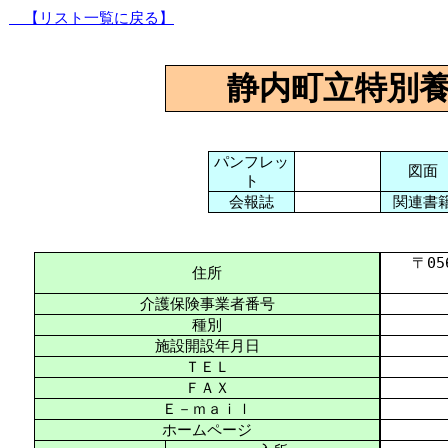
【リスト一覧に戻る】
静内町立特別
パンフレッ
図面
ト
会報誌
関連書
〒056-
住所
介護保険事業者番号
種別
施設開設年月日
ＴＥＬ
ＦＡＸ
Ｅ－ｍａｉｌ
ホームページ