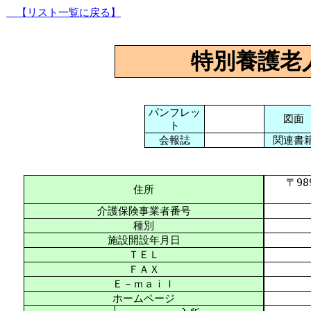
【リスト一覧に戻る】
特別養護老
パンフレッ
図面
ト
会報誌
関連書
〒989-
住所
介護保険事業者番号
種別
施設開設年月日
ＴＥＬ
ＦＡＸ
Ｅ－ｍａｉｌ
ホームページ