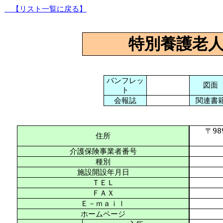
【リスト一覧に戻る】
特別養護老
パンフレッ
図面
ト
会報誌
関連書
〒989-
住所
介護保険事業者番号
種別
施設開設年月日
ＴＥＬ
ＦＡＸ
Ｅ－ｍａｉｌ
ホームページ