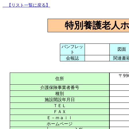
【リスト一覧に戻る】
特別養護老人
パンフレッ
図面
ト
会報誌
関連書
〒990-
住所
介護保険事業者番号
種別
施設開設年月日
ＴＥＬ
ＦＡＸ
Ｅ－ｍａｉｌ
ホームページ