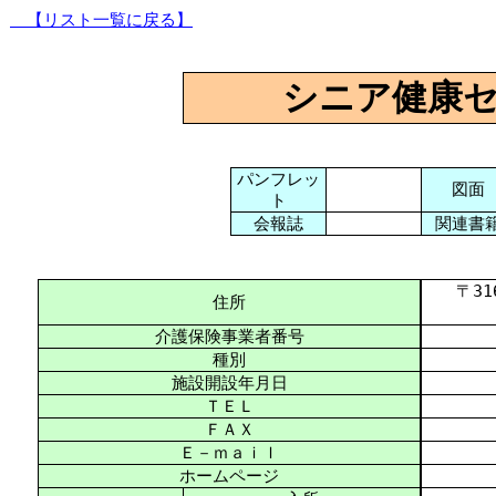
【リスト一覧に戻る】
シニア健康
パンフレッ
図面
ト
会報誌
関連書
〒316-
住所
介護保険事業者番号
種別
施設開設年月日
ＴＥＬ
ＦＡＸ
Ｅ－ｍａｉｌ
ホームページ