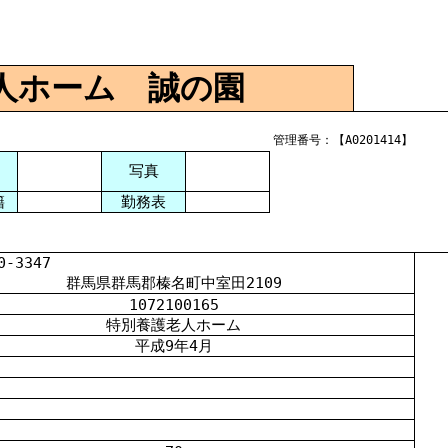
人ホーム 誠の園
管理番号：【A0201414】
写真
籍
勤務表
3347
群馬県群馬郡榛名町中室田2109
1072100165
特別養護老人ホーム
平成
9
年
4
月