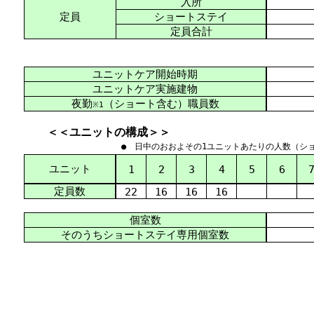
入所
定員
ショートステイ
定員合計
ユニットケア開始時期
ユニットケア実施建物
夜勤
（ショート含む）職員数
※1
＜＜ユニットの構成＞＞
● 日中のおおよその1ユニットあたりの人数（シ
ユニット
1
2
3
4
5
6
定員数
22
16
16
16
個室数
そのうちショートステイ専用個室数