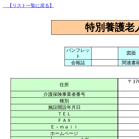
【リスト一覧に戻る】
特別養護老
パンフレッ
図面
ト
会報誌
関連書
〒370-
住所
介護保険事業者番号
種別
施設開設年月日
ＴＥＬ
ＦＡＸ
Ｅ－ｍａｉｌ
ホームページ