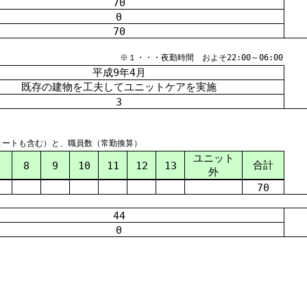
70
0
70
※１・・・夜勤時間 およそ22:00～06:00
平成
9
年
4
月
既存の建物を工夫してユニットケアを実施
3
ョートも含む）と、職員数（常勤換算）
ユニット
合計
7
8
9
10
11
12
13
外
70
44
0