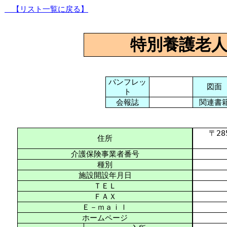
【リスト一覧に戻る】
特別養護老
パンフレッ
図面
ト
会報誌
関連書
〒285-
住所
介護保険事業者番号
種別
施設開設年月日
ＴＥＬ
ＦＡＸ
Ｅ－ｍａｉｌ
ホームページ