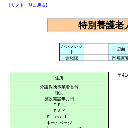
【リスト一覧に戻る】
特別養護老
パンフレッ
図面
ト
会報誌
関連書
〒418-
住所
介護保険事業者番号
種別
施設開設年月日
ＴＥＬ
ＦＡＸ
Ｅ－ｍａｉｌ
ホームページ