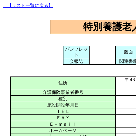
【リスト一覧に戻る】
特別養護老
パンフレッ
図面
ト
会報誌
関連書
〒437-
住所
介護保険事業者番号
種別
施設開設年月日
ＴＥＬ
ＦＡＸ
Ｅ－ｍａｉｌ
ホームページ