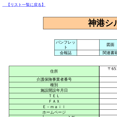
【リスト一覧に戻る】
神港シ
パンフレッ
図面
ト
会報誌
関連書
〒651-
住所
介護保険事業者番号
種別
施設開設年月日
ＴＥＬ
ＦＡＸ
Ｅ－ｍａｉｌ
ホームページ