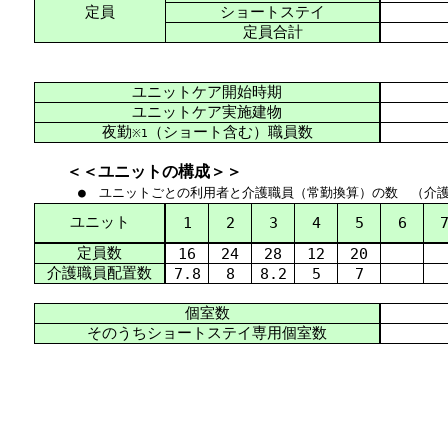
定員
ショートステイ
定員合計
ユニットケア開始時期
ユニットケア実施建物
夜勤
（ショート含む）職員数
※1
＜＜ユニットの構成＞＞
● ユニットごとの利用者と介護職員（
常勤
換算
）の数 （介
ユニット
1
2
3
4
5
6
定員数
16
24
28
12
20
介護
職員
配置
数
7.8
8
8.2
5
7
個室数
そのうちショートステイ専用個室数