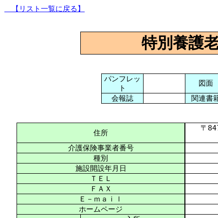
【リスト一覧に戻る】
特別養護
パンフレッ
図面
ト
会報誌
関連書
〒847-
住所
介護保険事業者番号
種別
施設開設年月日
ＴＥＬ
ＦＡＸ
Ｅ－ｍａｉｌ
ホームページ