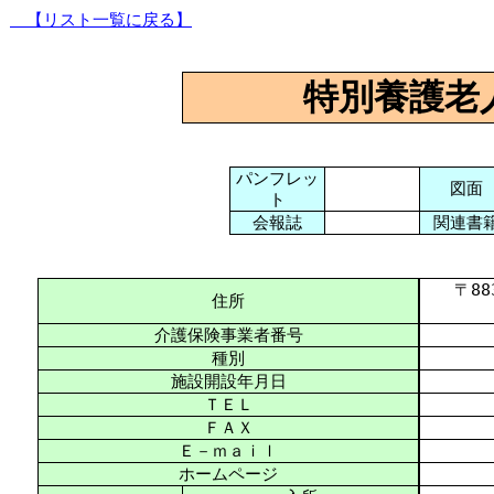
【リスト一覧に戻る】
特別養護老
パンフレッ
図面
ト
会報誌
関連書
〒883-
住所
介護保険事業者番号
種別
施設開設年月日
ＴＥＬ
ＦＡＸ
Ｅ－ｍａｉｌ
ホームページ