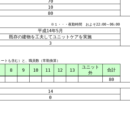
70
10
80
※１・・・夜勤時間 およそ22:00～06:00
平成
14
年
5
月
既存の建物を工夫してユニットケアを実施
3
ョートも含む）と、職員数（常勤換算）
ユニット
合計
7
8
9
10
11
12
13
外
80
14
0