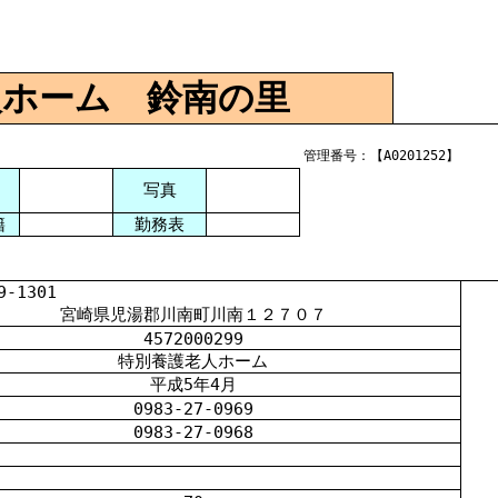
人ホーム 鈴南の里
管理番号：【A0201252】
写真
籍
勤務表
1301
宮崎県児湯郡川南町川南１２７０７
4572000299
特別養護老人ホーム
平成
5
年
4
月
0983-27-0969
0983-27-0968