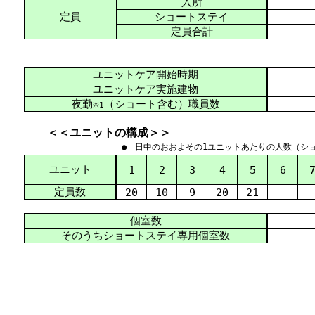
入所
定員
ショートステイ
定員合計
ユニットケア開始時期
ユニットケア実施建物
夜勤
（ショート含む）職員数
※1
＜＜ユニットの構成＞＞
● 日中のおおよその1ユニットあたりの人数（シ
ユニット
1
2
3
4
5
6
定員数
20
10
9
20
21
個室数
そのうちショートステイ専用個室数