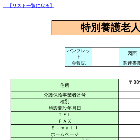
【リスト一覧に戻る】
特別養護老
パンフレッ
図面
ト
会報誌
関連書
〒889-
住所
介護保険事業者番号
種別
施設開設年月日
ＴＥＬ
ＦＡＸ
Ｅ－ｍａｉｌ
ホームページ