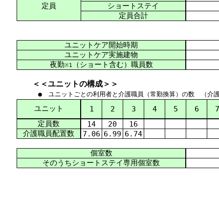
定員
ショートステイ
定員合計
ユニットケア開始時期
ユニットケア実施建物
夜勤
（ショート含む）職員数
※1
＜＜ユニットの構成＞＞
● ユニットごとの利用者と介護職員（
常勤
換算
）の数 （介
ユニット
1
2
3
4
5
6
定員数
14
20
16
介護
職員
配置
数
7.06
6.99
6.74
個室数
そのうちショートステイ専用個室数