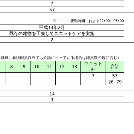
7
57
※１・・・夜勤時間 およそ22:00～06:00
平成
13
年
2
月
既存の建物を工夫してユニットケアを実施
2
護職員、看護職員以外でも介護に当っている場合は職員数の数に含む）
ユニット
合計
7
8
9
10
11
12
13
外
7
57
20.79
14
3