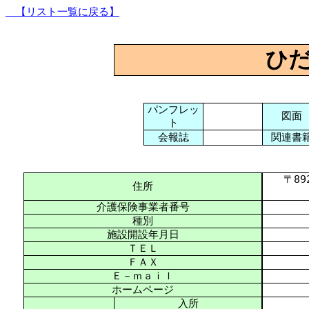
【リスト一覧に戻る】
ひ
パンフレッ
図面
ト
会報誌
関連書
〒892-
住所
介護保険事業者番号
種別
施設開設年月日
ＴＥＬ
ＦＡＸ
Ｅ－ｍａｉｌ
ホームページ
入所