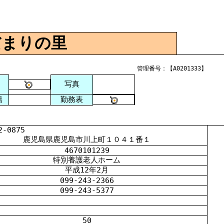
だまりの里
管理番号：【A0201333】
写真
籍
勤務表
0875
鹿児島県鹿児島市川上町１０４１番１
4670101239
特別養護老人ホーム
平成
12
年
2
月
099-243-2366
099-243-5377
50