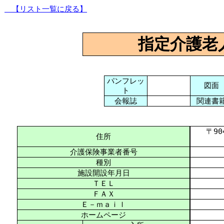
【リスト一覧に戻る】
指定介護老
パンフレッ
図面
ト
会報誌
関連書
〒904-
住所
介護保険事業者番号
種別
施設開設年月日
ＴＥＬ
ＦＡＸ
Ｅ－ｍａｉｌ
ホームページ