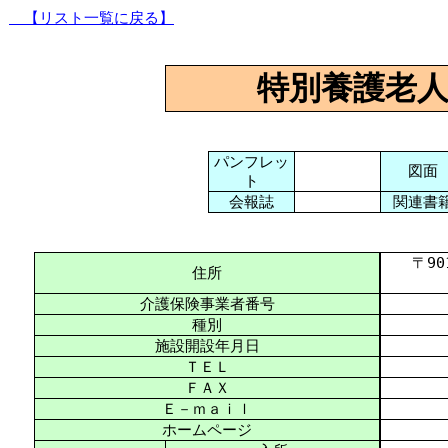
【リスト一覧に戻る】
特別養護老
パンフレッ
図面
ト
会報誌
関連書
〒901-
住所
介護保険事業者番号
種別
施設開設年月日
ＴＥＬ
ＦＡＸ
Ｅ－ｍａｉｌ
ホームページ