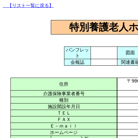
【リスト一覧に戻る】
特別養護老人
パンフレッ
図面
ト
会報誌
関連書
〒906-
住所
介護保険事業者番号
種別
施設開設年月日
ＴＥＬ
ＦＡＸ
Ｅ－ｍａｉｌ
ホームページ