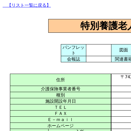
【リスト一覧に戻る】
特別
養護老
パンフレッ
図面
ト
会報誌
関連書
〒742-
住所
介護保険事業者番号
種別
施設開設年月日
ＴＥＬ
ＦＡＸ
Ｅ－ｍａｉｌ
ホームページ