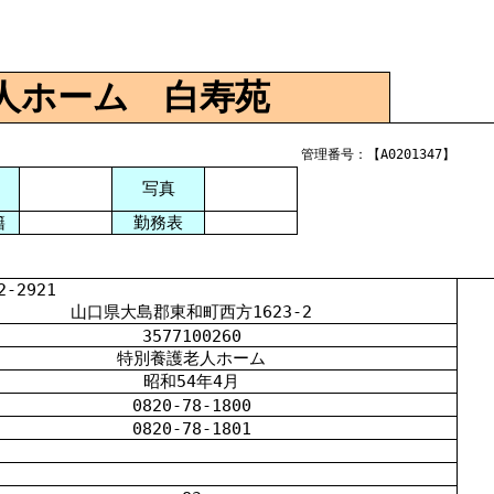
人
ホーム
白寿苑
管理番号：【A0201347】
写真
籍
勤務表
2921
山口県大島郡東和町西方
1623-2
3577100260
特別養護老人ホーム
昭和
54
年
4
月
0820-78-1800
0820-78-1801