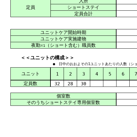
入所
定員
ショートステイ
定員合計
ユニットケア開始時期
ユニットケア実施建物
夜勤
（ショート含む）職員数
※1
＜＜ユニットの構成＞＞
● 日中のおおよその1ユニットあたりの人数（シ
ユニット
1
2
3
4
5
6
定員数
32
28
30
個室数
そのうちショートステイ専用個室数