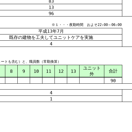
83
13
96
※１・・・夜勤時間 およそ22:00～06:00
平成
13
年
7
月
既存
の
建物
を
工夫
してユニットケアを
実施
4
ョートも含む）と、職員数（常勤換算）
ユニット
合計
7
8
9
10
11
12
13
外
90
4
1