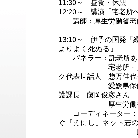
11:30～ 昼食・休憩
12:20～ 講演「宅老
講師：厚生労働省老健
13:10～ 伊予の国発
よりよく死ぬる」
パネラー：託老所あん
宅老所・グルー
ク代表世話人 惣万佳代
愛媛県保健福祉部
護課長 藤岡俊彦さん
厚生労働省老健
コーディネーター：福
ぐ「えにし」ネット志
国際医療福祉