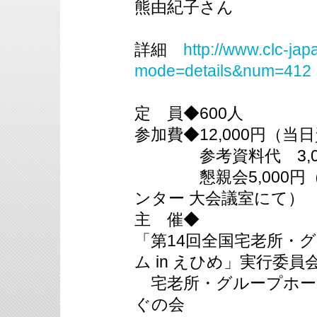
熊由紀子さん
詳細
http://www.clc-ja
mode=details&num=412
定 員◆600人
参加費◆12,000円（当
参考資料代 3,0
懇親会5,000円（2
ンター 大会議室にて）
主 催◆
「第14回全国宅老所・
ム in えひめ」実行委員
宅老所・グループホー
ぐの会